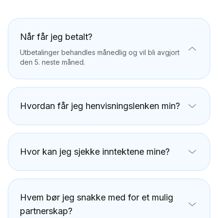
Når får jeg betalt?
Utbetalinger behandles månedlig og vil bli avgjort
den 5. neste måned.
Hvordan får jeg henvisningslenken min?
Henvisningslenken din vil være tilgjengelig i
henvisningsdashbordet ditt når kontoen din er
godkjent.
Hvor kan jeg sjekke inntektene mine?
Du kan spore inntektene og utbetalingene dine
direkte i dashbordet ditt.
Hvem bør jeg snakke med for et mulig
partnerskap?