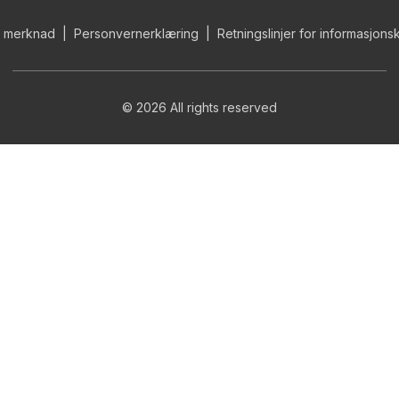
k merknad
Personvernerklæring
Retningslinjer for informasjons
©
2026
All rights reserved