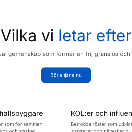
Vilka vi
letar efter
l gemenskap som formar en fri, gränslös och di
Börja tjäna nu
ällsbyggare
KOL:er och influe
der som för samman
Betrodda röster som utbilda
kor och stärker
inspirerar och påverkar pu