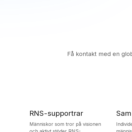
Få kontakt med en globa
RNS-supportrar
Samh
Människor som tror på visionen
Indivi
och aktivt stöder RNS-
männis