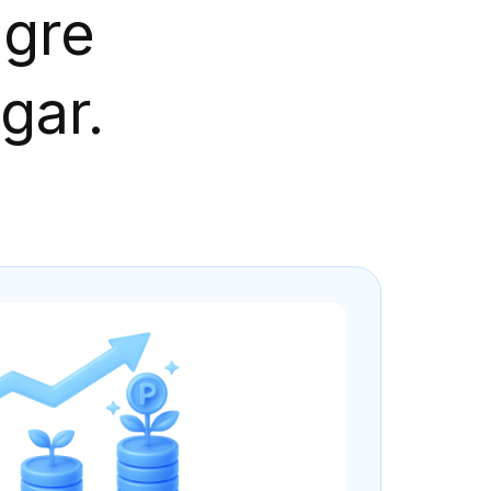
ögre
gar.