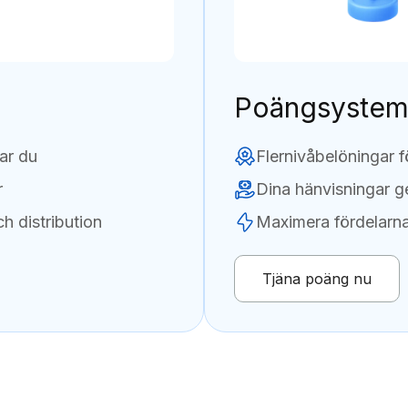
Poängsyste
nar du
Flernivåbelöningar fö
r
Dina hänvisningar g
h distribution
Maximera fördelarn
Tjäna poäng nu