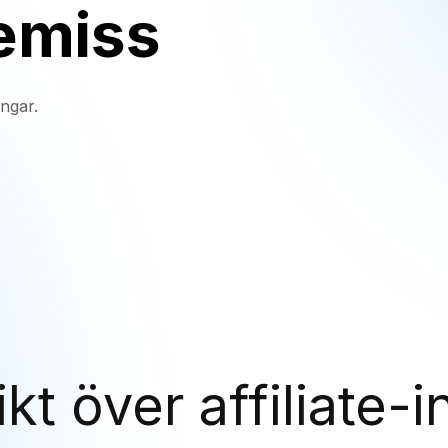
remiss
ingar.
kt över affiliate-i