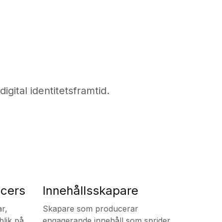
gital identitetsframtid.
ncers
Innehållsskapare
r,
Skapare som producerar
blik på
engagerande innehåll som sprider