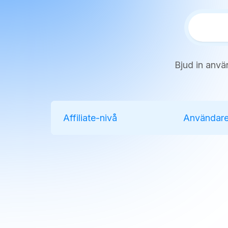
Bjud in använ
Affiliate-nivå
Användare