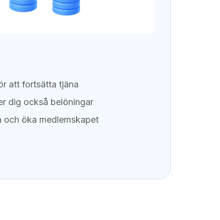
m
r att fortsätta tjäna
er dig också belöningar
a och öka medlemskapet