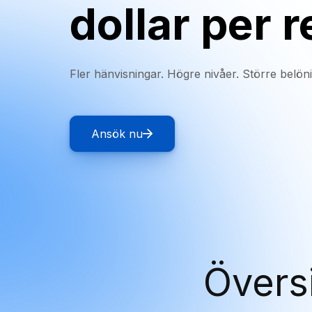
dollar per 
Fler hänvisningar. Högre nivåer. Större belön
Ansök nu
Översi