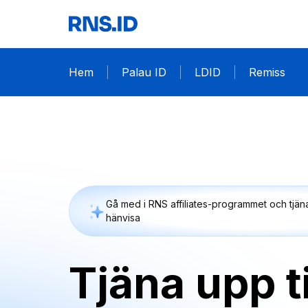
Hem
Palau ID
LDID
Remiss
Gå med i RNS affiliates-programmet och tjä
hänvisa
Tjäna upp t