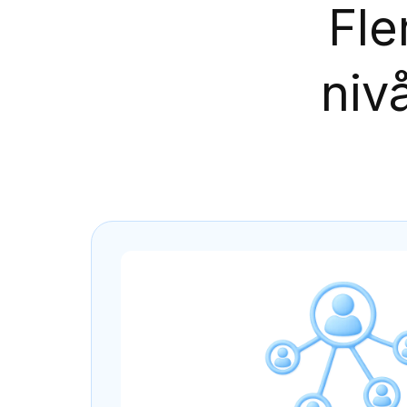
Fle
niv