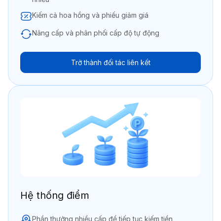
Kiếm cả hoa hồng và phiếu giảm giá
Nâng cấp và phân phối cấp độ tự động
Trở thành đối tác liên kết
Hệ thống điểm
Phần thưởng nhiều cấp để tiếp tục kiếm tiền