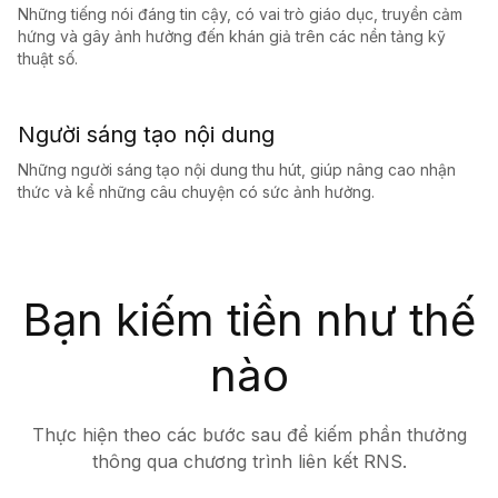
Những tiếng nói đáng tin cậy, có vai trò giáo dục, truyền cảm
hứng và gây ảnh hưởng đến khán giả trên các nền tảng kỹ
thuật số.
Người sáng tạo nội dung
Những người sáng tạo nội dung thu hút, giúp nâng cao nhận
thức và kể những câu chuyện có sức ảnh hưởng.
Bạn kiếm tiền như thế
nào
Thực hiện theo các bước sau để kiếm phần thưởng
thông qua chương trình liên kết RNS.