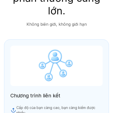
lớn.
Không biên giới, không giới hạn
Chương trình liên kết
Cấp độ của bạn càng cao, bạn càng kiếm được
nhiều