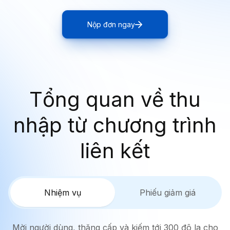
Nộp đơn ngay
Tổng quan về thu
nhập từ chương trình
liên kết
Nhiệm vụ
Phiếu giảm giá
Mời người dùng, thăng cấp và kiếm tới 300 đô la cho