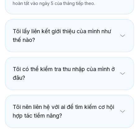
hoàn tất vào ngày 5 của tháng tiếp theo.
Tôi lấy liên kết giới thiệu của mình như
thế nào?
Liên kết giới thiệu của bạn sẽ hiển thị trong bảng
điều khiển giới thiệu sau khi tài khoản của bạn được
phê duyệt.
Tôi có thể kiểm tra thu nhập của mình ở
đâu?
Bạn có thể theo dõi thu nhập và khoản thanh toán
của mình trực tiếp trên bảng điều khiển.
Tôi nên liên hệ với ai để tìm kiếm cơ hội
hợp tác tiềm năng?
Vui lòng liên hệ qua mẫu hợp tác chính thức hoặc
liên hệ với bộ phận phát triển kinh doanh toàn cầu
của chúng tôi trên Telegram:
@lukerns