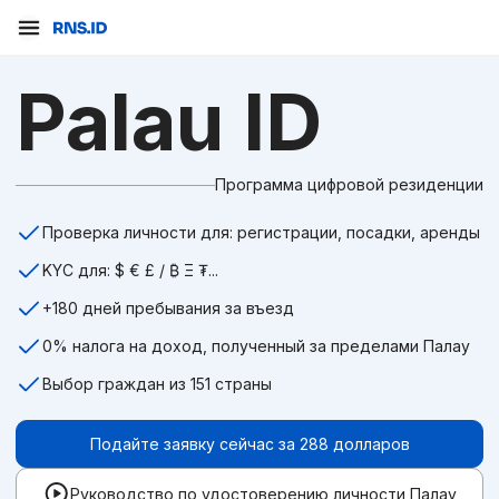
Цифровой вид на жительство в Палау | RNS Web3 Ident
Palau ID
Программа цифровой резиденции
Проверка личности для: регистрации, посадки, аренды
KYC для
: $ € £ / ₿ Ξ ₮...
+180 дней пребывания за въезд
0% налога на доход, полученный за пределами Палау
Выбор граждан из 151 страны
Подайте заявку сейчас за 288 долларов
Руководство по удостоверению личности Палау