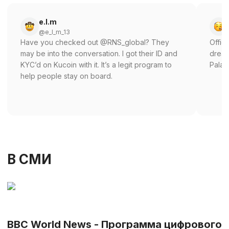
e.l.m
@e_l_m_13
Have you checked out @RNS_global? They
Offic
may be into the conversation. I got their ID and
dream
KYC’d on Kucoin with it. It’s a legit program to
Palau
help people stay on board.
В СМИ
BBC World News - Программа цифрового