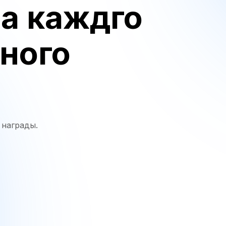
за каждго
ного
 награды.