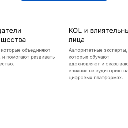
датели
KOL и влиятельн
бщества
лица
 которые объединяют
Авторитетные эксперты,
х и помогают развивать
которые обучают,
ество.
вдохновляют и оказыва
влияние на аудиторию н
цифровых платформах.