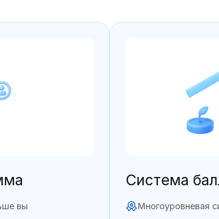
мма
Система бал
ьше вы
Многоуровневая с